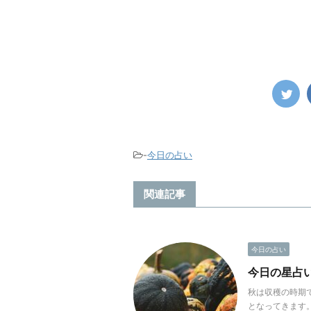
-
今日の占い
関連記事
今日の占い
今日の星占い(2
秋は収穫の時期
となってきます