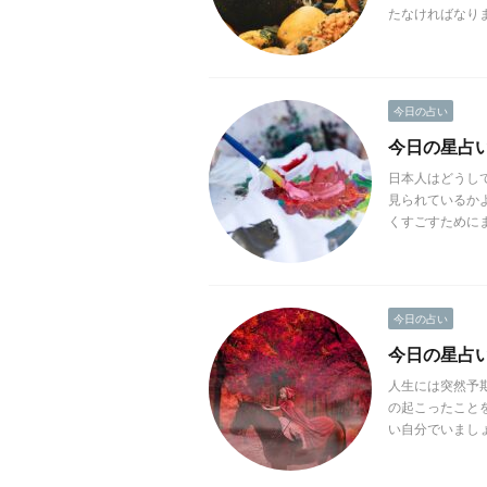
たなければなりま
今日の占い
今日の星占い(
日本人はどうし
見られているか
くすごすためにま
今日の占い
今日の星占い(2
人生には突然予
の起こったこと
い自分でいましょう。