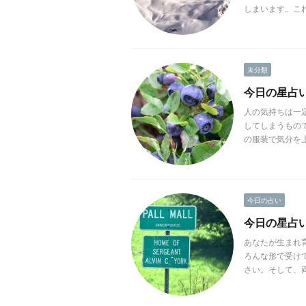
しまいます。これ
未分類
今日の星占い(2
人の気持ちは一
してしまうもの
の服装で気分を上
今日の占い
今日の星占い(2
あなたが生まれ
ろんな形で受け
さい。そして、両