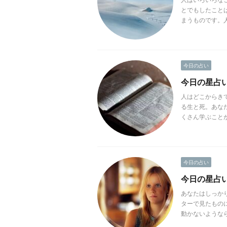
とでもしたこと
まうものです。人
今日の占い
今日の星占い(2
人はどこからき
る生と死。あな
くさん学ぶことが
今日の占い
今日の星占い(2
あなたはしっか
ターで見たもの
動かないようなら