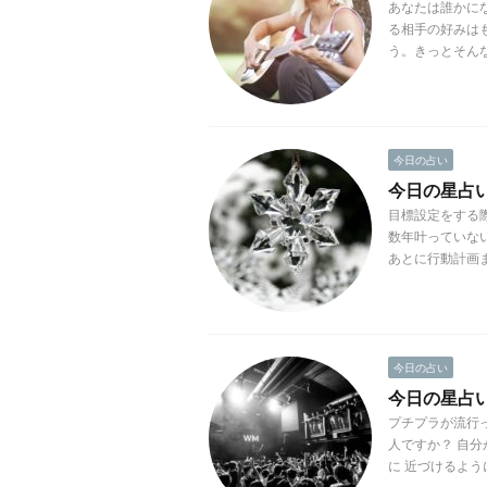
あなたは誰かに
る相手の好みは
う。きっとそんな
今日の占い
今日の星占い(2
目標設定をする
数年叶っていな
あとに行動計画ま
今日の占い
今日の星占い(2
プチプラが流行
人ですか？ 自
に 近づけるよう