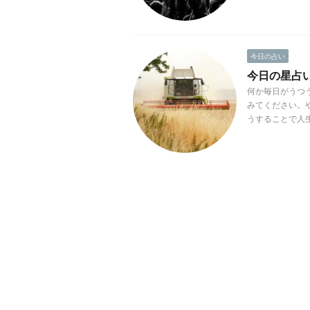
今日の占い
今日の星占い(
何か毎日がうつ
みてください。
うすることで人生