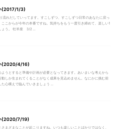
017/1/3)
っくり流れだしていってます。すこしずつ、すこしずつ日常のあなたに戻っ
。ここからが今年の本番ですね。気持ちをもう一度引き締めて、楽しい1
う。 牡羊座 3/2 ...
2020/4/16)
めようとすると準備や計画が必要となってきます。あいまいな考えから
行動しか生まれてくることがなく成果を見込めません。なにかに挑む前
た心構えで臨んでいきましょう ...
020/7/19)
とさまざまなことが起こりますね。いつも楽しいことばかりではなく、