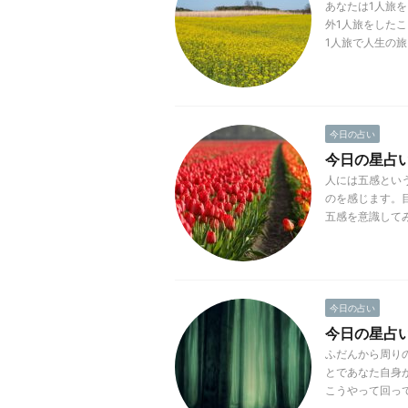
あなたは1人旅
外1人旅をした
1人旅で人生の旅
今日の占い
今日の星占い(2
人には五感とい
のを感じます。
五感を意識してみ
今日の占い
今日の星占い(2
ふだんから周り
とであなた自身
こうやって回って