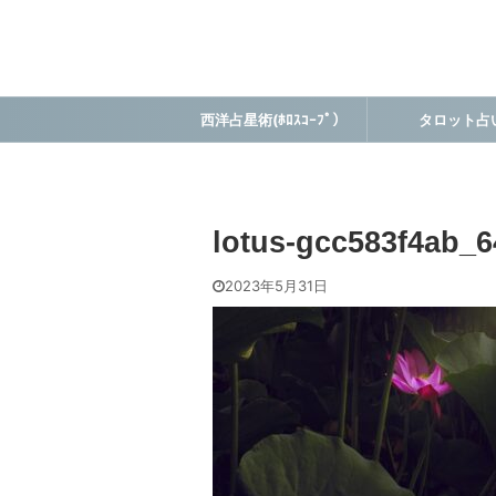
西洋占星術(ﾎﾛｽｺｰﾌﾟ）
タロット占
lotus-gcc583f4ab_6
2023年5月31日