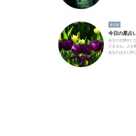
未分類
今日の星占い(2
あなたが誰かに
りません。人を
あなたは人に対し