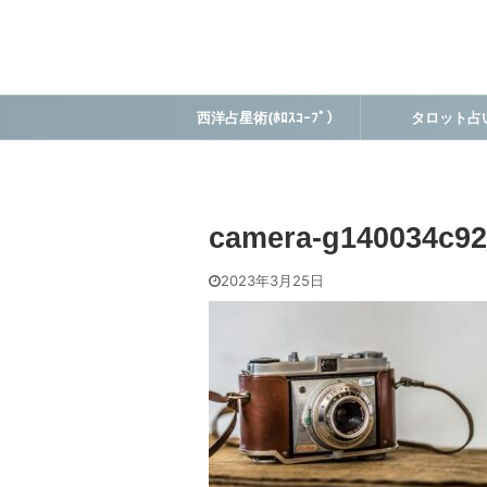
西洋占星術(ﾎﾛｽｺｰﾌﾟ）
タロット占
camera-g140034c92
2023年3月25日