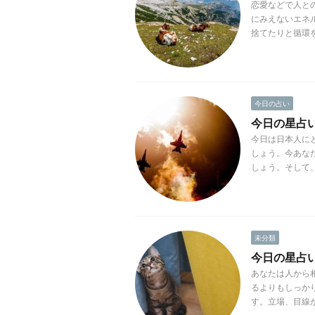
恋愛などで人と
にみえないエネ
捨てたりと循環を
今日の占い
今日の星占い(2
今日は日本人に
しょう。今あな
しょう。そして、
未分類
今日の星占い(
あなたは人から
るよりもしっか
す。立場、目線が