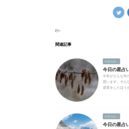
-
関連記事
今日の占い
今日の星占い(2
今年がどんな年
思います。そん
逆算をしたほうが
今日の占い
今日の星占い(