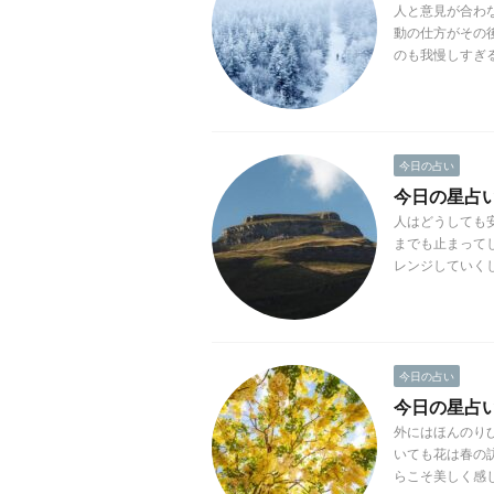
人と意見が合わ
動の仕方がその
のも我慢しすぎる
今日の占い
今日の星占い(
人はどうしても
までも止まって
レンジしていくし
今日の占い
今日の星占い(
外にはほんのり
いても花は春の
らこそ美しく感じ