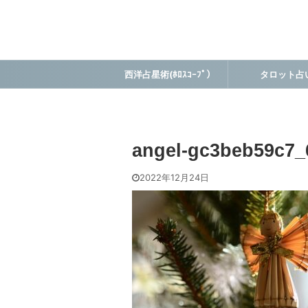
西洋占星術(ﾎﾛｽｺｰﾌﾟ）
タロット占
angel-gc3beb59c7_
2022年12月24日