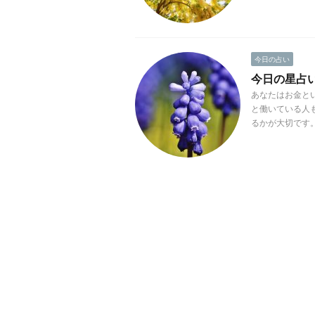
今日の占い
今日の星占い(2
あなたはお金と
と働いている人
るかが大切です。