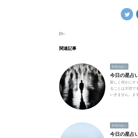
-
関連記事
今日の占い
今日の星占い(
新しく何かにチ
ることは大切で
いきません。まず
今日の占い
今日の星占い(2