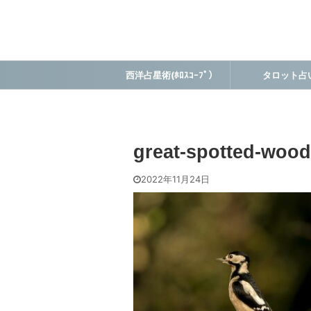
西洋占星術(ﾎﾛｽｺｰﾌﾟ）
タロット占
great-spotted-woo
2022年11月24日