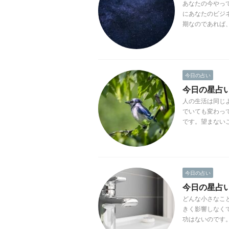
あなたの今やっ
にあなたのビジ
期なのであれば、
今日の占い
今日の星占い(
人の生活は同じ
でいても変わっ
です。望まないこ
今日の占い
今日の星占い(2
どんな小さなこ
きく影響しなく
功はないのです。