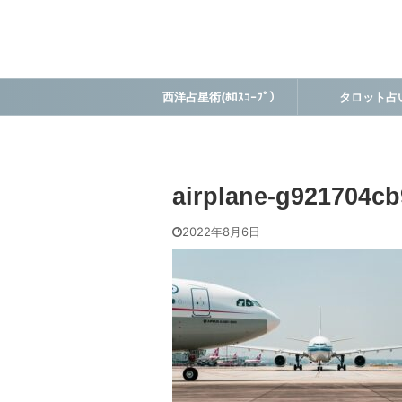
西洋占星術(ﾎﾛｽｺｰﾌﾟ）
タロット占
airplane-g921704c
2022年8月6日