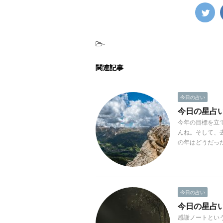
-
関連記事
今日の占い
今日の星占い(2
今年の目標を立
んね。そして、
の年はどうだった
今日の占い
今日の星占い(2
感謝ノートとい