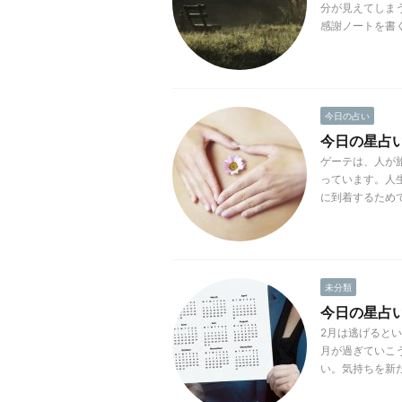
分が見えてしま
感謝ノートを書く
今日の占い
今日の星占い(2
ゲーテは、人が
っています。人
に到着するためで
未分類
今日の星占い(2
2月は逃げると
月が過ぎていこ
い。気持ちを新た