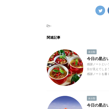
-
関連記事
未分類
今日の星占い(
感謝ノートとい
分が見えてしま
感謝ノートを書く
未分類
今日の星占い(2