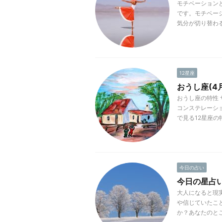
モチベーション
です。モチベー
気分が切り替わる
12星座
おうし座(4
おうし座の特性 
コンステレーシ
で見る12星座の特
今日の占い
今日の星占い(0
大人になると現
や信じていたこ
か？あなたのとこ