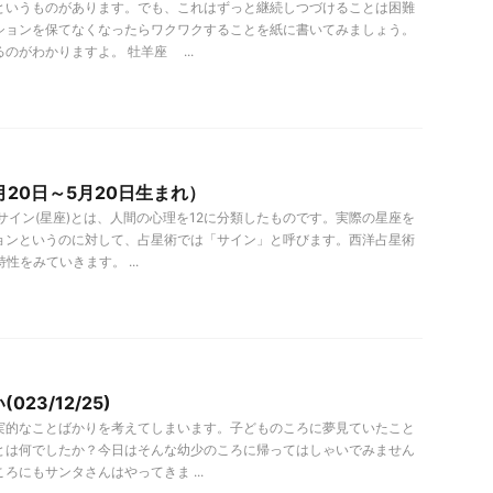
というものがあります。でも、これはずっと継続しつづけることは困難
ションを保てなくなったらワクワクすることを紙に書いてみましょう。
のがわかりますよ。 牡羊座 ...
月20日～5月20日生まれ）
サイン(星座)とは、人間の心理を12に分類したものです。実際の星座を
ョンというのに対して、占星術では「サイン」と呼びます。西洋占星術
性をみていきます。 ...
23/12/25)
実的なことばかりを考えてしまいます。子どものころに夢見ていたこと
とは何でしたか？今日はそんな幼少のころに帰ってはしゃいでみません
ろにもサンタさんはやってきま ...