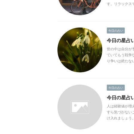
す。リラックスで
今日の占い
今日の星占い(
世の中は自分が
ていてもう戦争
り争いは絶たない
今日の占い
今日の星占い(2
人は経験値が増
すら気づかない
け入れましょう。